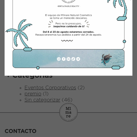
mayo 2025
abril 2025
marzo 2025
febrero 2025
enero 2025
marzo 2024
junio 2023
abril 2023
octubre 2022
abril 2022
diciembre 2021
Categorías
Eventos Corporativos
(2)
premio
(1)
Sin categorizar
(46)
CONTACTO