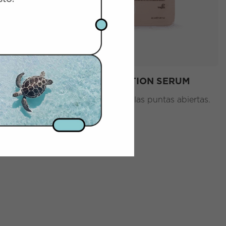
RECONSTRUCTION SERUM
Ayuda a prevenir las puntas abiertas.
7,67
€
l
40 ml