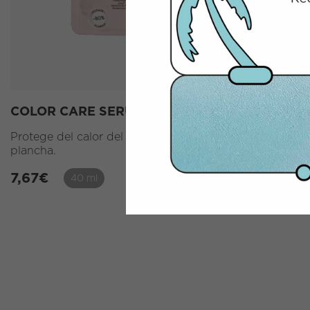
COLOR CARE SERUM
SHAMPOO 
Protege del calor del secador y de la
Con aceite
plancha.
7,66
€
2
7,67
€
40 ml