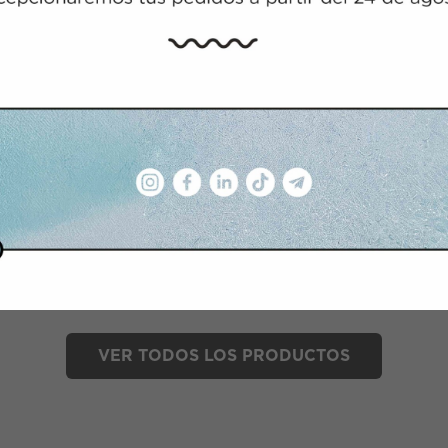
ANTI-FRIZZ
MASK ANTI-FRIZZ
 de macadamia
Con aceite de macadamia
7,66
€
00 ml
480 ml
200 ml
480 m
VER TODOS LOS PRODUCTOS