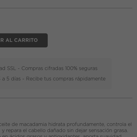
R AL CARRITO
dad SSL - Compras cifradas 100% seguras
3 a 5 días - Recibe tus compras rápidamente
aceite de macadamia hidrata profundamente, controla el
z y repara el cabello dañado sin dejar sensación grasa.
 en ácidos grasos y antioxidantes, aporta suavidad,