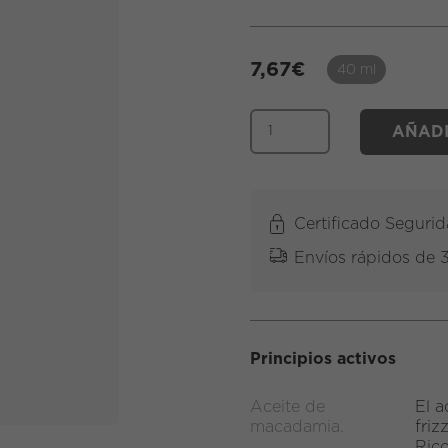
7,67
€
40 ml
AÑADI
Certificado Seguri
Envíos rápidos de 
Principios activos
Aceite de
El 
macadamia.
friz
Rico