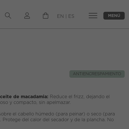
MENÚ
EN
|
ES
CERRAR
M
ANTIENCRESPAMIENTO
aceite de macadamia:
Reduce el frizz, dejando el
edoso y compacto, sin apelmazar.
sobre el cabello húmedo (para peinar) o seco (para
). Protege del calor del secador y de la plancha. No