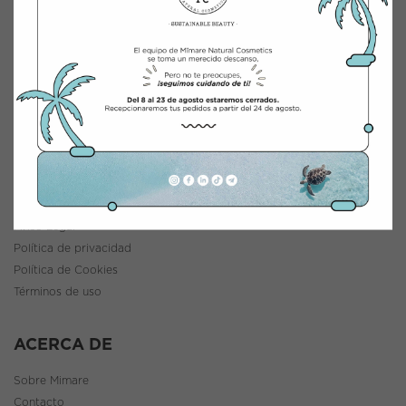
INTEGRACIÓN Y DISTRIBUCIÓN COSMÉTICA
Polígono Industrial Saprelorca, B/111
30817 Lorca (Murcia), España
www.mimarenaturalcosmetics.com
Teléfono:
968 47 60 59
INFORMACIÓN
Política de envíos y devoluciones
Aviso Legal
Política de privacidad
Política de Cookies
Términos de uso
ACERCA DE
Sobre Mimare
Contacto