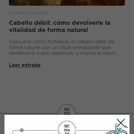
25 de abril de 2025
Cabello débil: cómo devolverle la
vitalidad de forma natural
Descubre cómo fortalecer el cabello débil de
forma natural con un ritual energizante que
revitaliza el cuero cabelludo y mejora la salud
capilar.
Leer entrada
CONTACTO