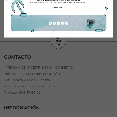
CONTACTO
INTEGRACIÓN Y DISTRIBUCIÓN COSMÉTICA
Polígono Industrial Saprelorca, B/111
30817 Lorca (Murcia), España
www.mimarenaturalcosmetics.com
Teléfono:
968 47 60 59
INFORMACIÓN