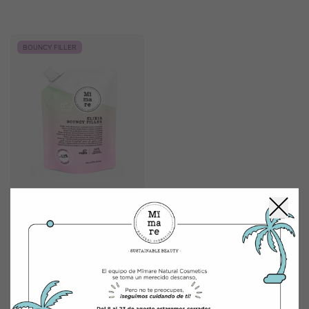
BOUNCY FILLER
ELIXIR LEAVE-IN
BOUNCY FILLER
9,90
€
200 ml
AÑADIR AL CARRITO