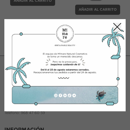
AÑADIR AL CARRITO
AÑADIR AL CARRITO
CONTACTO
INTEGRACIÓN Y DISTRIBUCIÓN COSMÉTICA
Polígono Industrial Saprelorca, B/111
30817 Lorca (Murcia), España
www.mimarenaturalcosmetics.com
Teléfono:
968 47 60 59
INFORMACIÓN