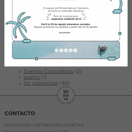
marzo 2025
febrero 2025
enero 2025
marzo 2024
junio 2023
abril 2023
octubre 2022
abril 2022
diciembre 2021
Categorías
Eventos Corporativos
(2)
premio
(1)
Sin categorizar
(46)
CONTACTO
INTEGRACIÓN Y DISTRIBUCIÓN COSMÉTICA