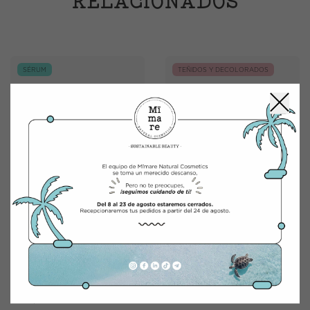
RELACIONADOS
SÉRUM
TEÑIDOS Y DECOLORADOS
COLOR CARE SERUM
SHAMPOO COLOR
CARE
Protege del calor del secador y
Con granada
de la plancha.