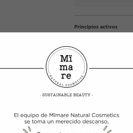
Principios activos
Aceite de dátil
Nutr
Aceite de arroz
Ayud
exte
PRODUCTOS RELACIONADOS
ARRO
COLOR BARRO