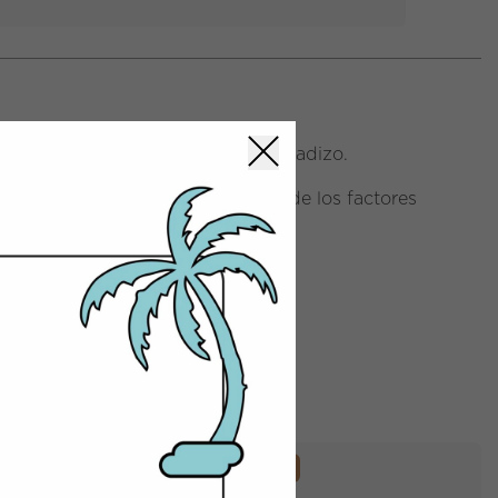
e y repara el cabello seco y quebradizo.
a a prevenir los efectos nocivos de los factores
rnos sobre la piel.
COLOR BARRO