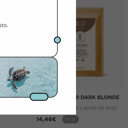
DE
COLOR MUD 6.0 DARK BLONDE
e de arroz
Con aceite de dátil y aceite de arroz
14,46
€
40 gr