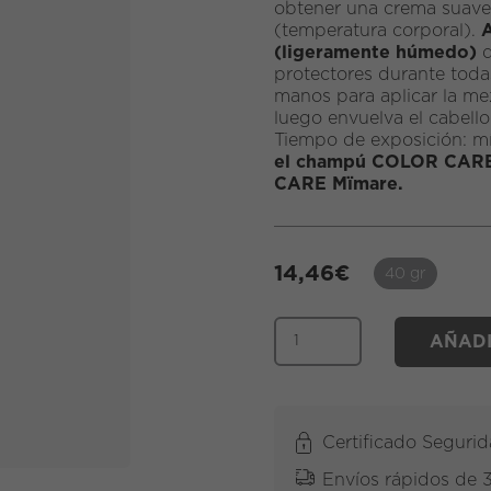
obtener una crema suave 
(temperatura corporal).
A
(ligeramente húmedo)
d
protectores durante toda
manos para aplicar la mez
luego envuelva el cabello
Tiempo de exposición: m
el champú COLOR CARE 
CARE Mïmare.
14,46
€
40 gr
AÑADI
Certificado Seguri
Envíos rápidos de 