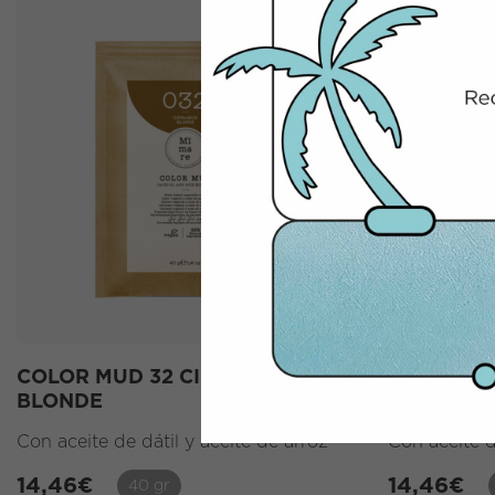
COLOR MUD 32 CINNAMON
COLOR MU
BLONDE
HAMMIES
Con aceite de dátil y aceite de arroz
Con aceite d
14,46
€
14,46
€
40 gr