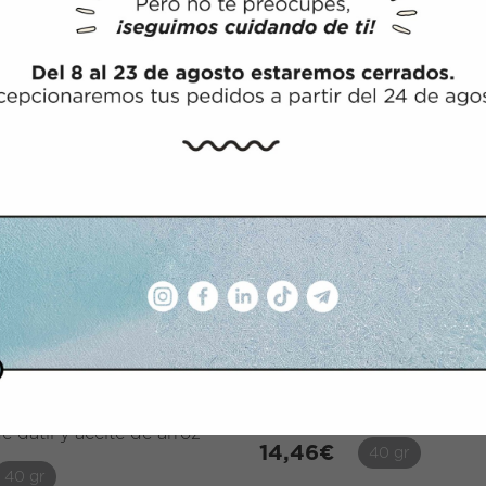
D 77 WALNUT
COLOR MUD 7.0 BLON
Con aceite de dátil y aceit
e dátil y aceite de arroz
14,46
€
40 gr
40 gr