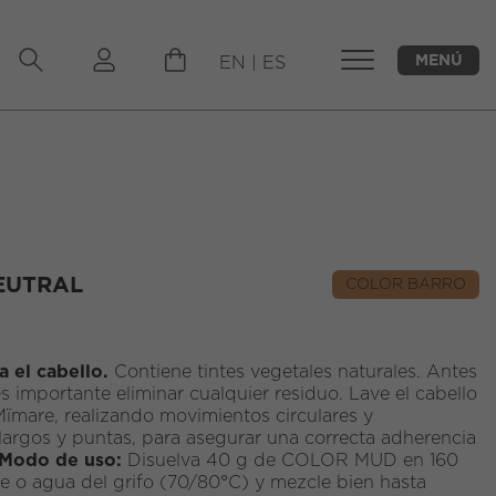
MENÚ
EN
|
ES
CERRAR
EUTRAL
COLOR BARRO
a el cabello.
Contiene tintes vegetales naturales. Antes
es importante eliminar cualquier residuo. Lave el cabello
mare, realizando movimientos circulares y
argos y puntas, para asegurar una correcta adherencia
Modo de uso:
Disuelva 40 g de COLOR MUD en 160
te o agua del grifo (70/80°C) y mezcle bien hasta