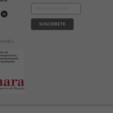
NOS
ationEU