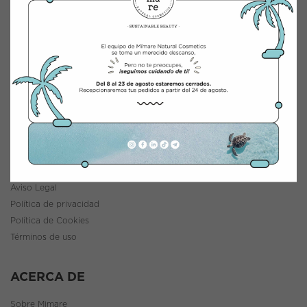
CONTACTO
INTEGRACIÓN Y DISTRIBUCIÓN COSMÉTICA
Polígono Industrial Saprelorca, B/111
30817 Lorca (Murcia), España
www.mimarenaturalcosmetics.com
Teléfono:
968 47 60 59
INFORMACIÓN
Política de envíos y devoluciones
Aviso Legal
Política de privacidad
Política de Cookies
Términos de uso
ACERCA DE
Sobre Mimare