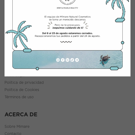
INTEGRACIÓN Y DISTRIBUCIÓN COSMÉTICA
Polígono Industrial Saprelorca, B/111
30817 Lorca (Murcia), España
www.mimarenaturalcosmetics.com
Teléfono:
968 47 60 59
INFORMACIÓN
Política de envíos y devoluciones
Aviso Legal
Política de privacidad
Política de Cookies
Términos de uso
ACERCA DE
Sobre Mimare
Contacto