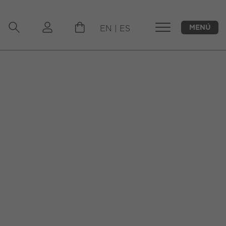
MENÚ
EN
|
ES
CERRAR