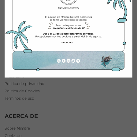
INTEGRACIÓN Y DISTRIBUCIÓN COSMÉTICA
Polígono Industrial Saprelorca, B/111
30817 Lorca (Murcia), España
www.mimarenaturalcosmetics.com
Teléfono:
968 47 60 59
INFORMACIÓN
Política de envíos y devoluciones
Aviso Legal
Política de privacidad
Política de Cookies
Términos de uso
ACERCA DE
Sobre Mimare
Contacto