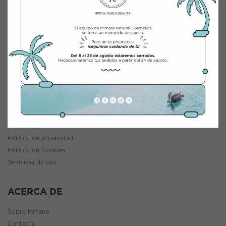
INTEGRACIÓN Y DISTRIBUCIÓN COSMÉTICA
Polígono Industrial Saprelorca, B/111
30817 Lorca (Murcia), España
www.mimarenaturalcosmetics.com
Teléfono:
968 47 60 59
INFORMACIÓN
Política de envíos y devoluciones
Aviso Legal
Política de privacidad
Política de Cookies
Términos de uso
ACERCA DE
Sobre Mimare
Contacto