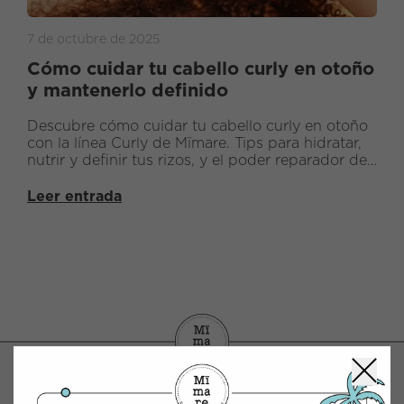
7 de octubre de 2025
Cómo cuidar tu cabello curly en otoño
y mantenerlo definido
Descubre cómo cuidar tu cabello curly en otoño
con la línea Curly de Mïmare. Tips para hidratar,
nutrir y definir tus rizos, y el poder reparador de
MimaPlex con sistema PinoPlex™.
Leer entrada
CONTACTO