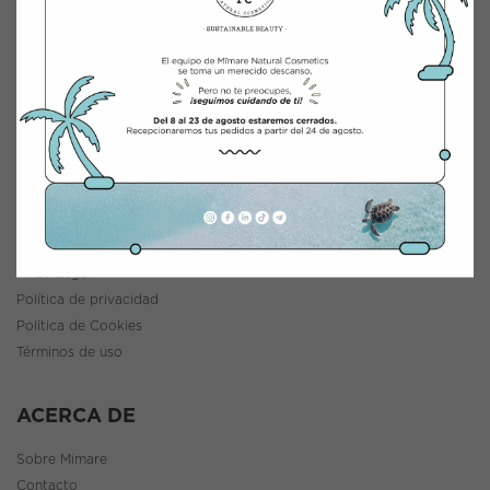
INTEGRACIÓN Y DISTRIBUCIÓN COSMÉTICA
Polígono Industrial Saprelorca, B/111
30817 Lorca (Murcia), España
www.mimarenaturalcosmetics.com
Teléfono:
968 47 60 59
INFORMACIÓN
Política de envíos y devoluciones
Aviso Legal
Política de privacidad
Política de Cookies
Términos de uso
ACERCA DE
Sobre Mimare
Contacto