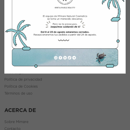
INTEGRACIÓN Y DISTRIBUCIÓN COSMÉTICA
Polígono Industrial Saprelorca, B/111
30817 Lorca (Murcia), España
www.mimarenaturalcosmetics.com
Teléfono:
968 47 60 59
INFORMACIÓN
Política de envíos y devoluciones
Aviso Legal
Política de privacidad
Política de Cookies
Términos de uso
ACERCA DE
Sobre Mimare
Contacto