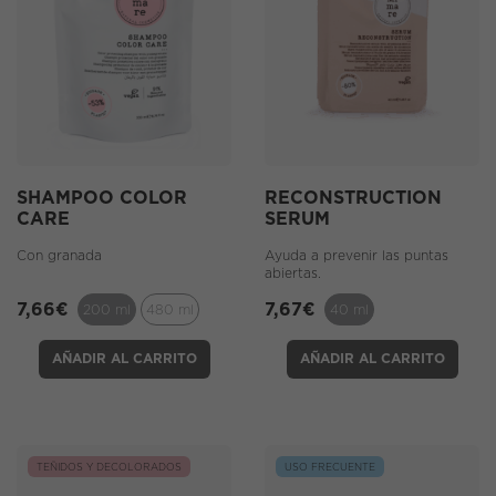
SHAMPOO COLOR
RECONSTRUCTION
CARE
SERUM
Con granada
Ayuda a prevenir las puntas
abiertas.
7,66
€
7,67
€
200 ml
480 ml
40 ml
AÑADIR AL CARRITO
AÑADIR AL CARRITO
TEÑIDOS Y DECOLORADOS
USO FRECUENTE