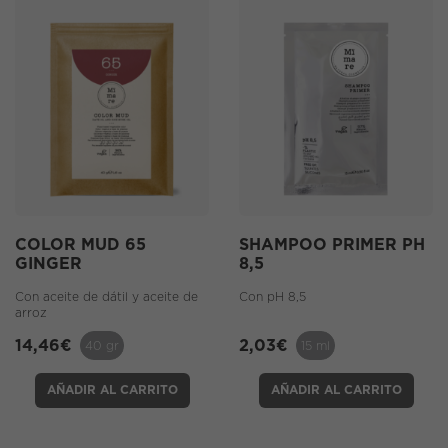
COLOR MUD 65
SHAMPOO PRIMER PH
GINGER
8,5
Con aceite de dátil y aceite de
Con pH 8,5
arroz
14,46
€
2,03
€
40 gr
15 ml
AÑADIR AL CARRITO
AÑADIR AL CARRITO