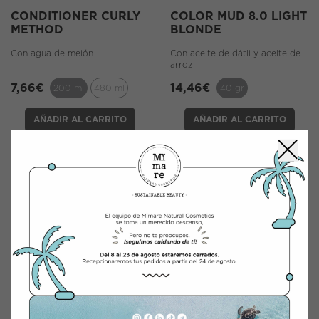
CONDITIONER CURLY
COLOR MUD 8.0 LIGHT
METHOD
BLONDE
Con agua de melón
Con aceite de dátil y aceite de
arroz
7,66
€
14,46
€
200 ml
480 ml
40 gr
AÑADIR AL CARRITO
AÑADIR AL CARRITO
CAJA ESPECIAL MÏMARE
BOUNCY FILLER
CAJA ESPECIAL