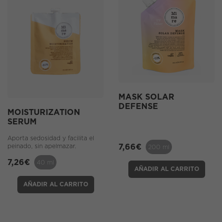
MASK SOLAR
DEFENSE
MOISTURIZATION
SERUM
Aporta sedosidad y facilita el
peinado, sin apelmazar.
7,66
€
200 ml
7,26
€
40 ml
AÑADIR AL CARRITO
AÑADIR AL CARRITO