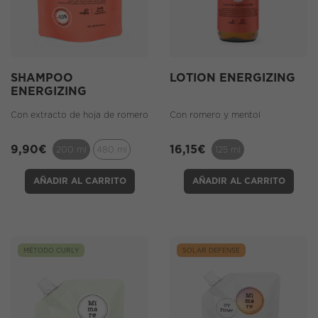
SHAMPOO
LOTION ENERGIZING
ENERGIZING
Con extracto de hoja de romero
Con romero y mentol
9,90
€
16,15
€
200 ml
480 ml
125 ml
AÑADIR AL CARRITO
AÑADIR AL CARRITO
MÉTODO CURLY
SOLAR DEFENSE