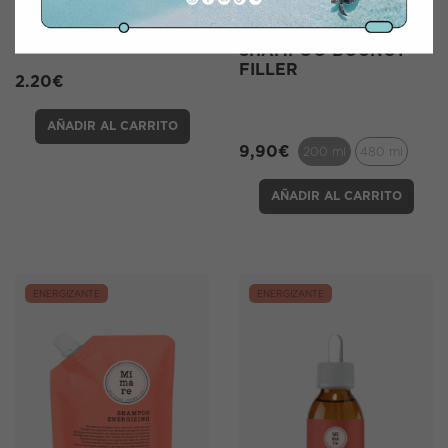
MÏMARE
SHAMPOO BOUNCY
FILLER
2.20
€
AÑADIR AL CARRITO
9,90
€
200 ml
480 ml
AÑADIR AL CARRITO
ENERGIZANTE
ENERGIZANTE