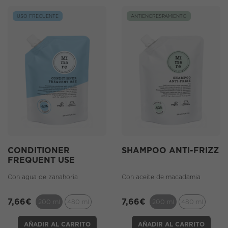
USO FRECUENTE
ANTIENCRESPAMIENTO
CONDITIONER
SHAMPOO ANTI-FRIZZ
FREQUENT USE
Con agua de zanahoria
Con aceite de macadamia
7,66
€
7,66
€
200 ml
480 ml
200 ml
480 ml
AÑADIR AL CARRITO
AÑADIR AL CARRITO