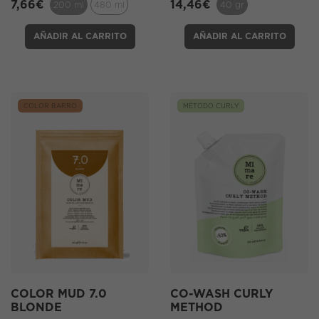
7,66
€
14,46
€
200 ml
480 ml
40 gr
AÑADIR AL CARRITO
AÑADIR AL CARRITO
COLOR BARRO
MÉTODO CURLY
COLOR MUD 7.0
CO-WASH CURLY
BLONDE
METHOD