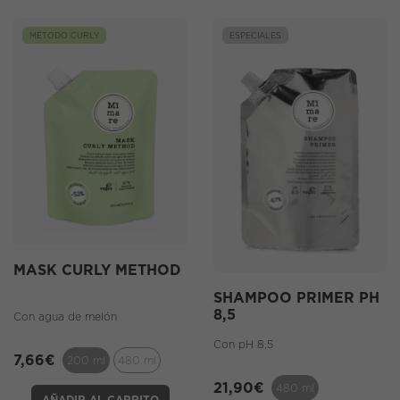
MÉTODO CURLY
ESPECIALES
MASK CURLY METHOD
SHAMPOO PRIMER PH
8,5
Con agua de melón
Con pH 8,5
7,66
€
200 ml
480 ml
21,90
€
480 ml