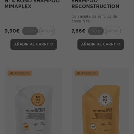
Nº 4 BOND SHAMPOO
SHAMPOO
MIMAPLEX
RECONSTRUCTION
Con aceite de semillas de
abyssinica
9,90
€
7,66
€
200 ml
480 ml
200 ml
480 ml
AÑADIR AL CARRITO
AÑADIR AL CARRITO
HIDRATACIÓN
HIDRATACIÓN