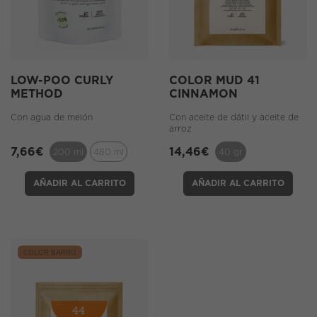
LOW-POO CURLY
COLOR MUD 41
METHOD
CINNAMON
Con agua de melón
Con aceite de dátil y aceite de
arroz
7,66
€
14,46
€
200 ml
480 ml
40 gr
AÑADIR AL CARRITO
AÑADIR AL CARRITO
COLOR BARRO