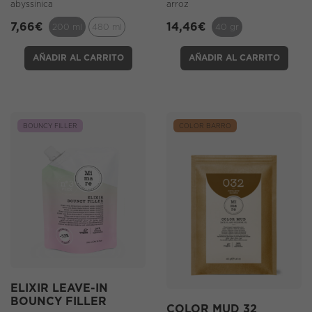
abyssinica
arroz
7,66
€
14,46
€
200 ml
480 ml
40 gr
AÑADIR AL CARRITO
AÑADIR AL CARRITO
BOUNCY FILLER
COLOR BARRO
ELIXIR LEAVE-IN
BOUNCY FILLER
COLOR MUD 32