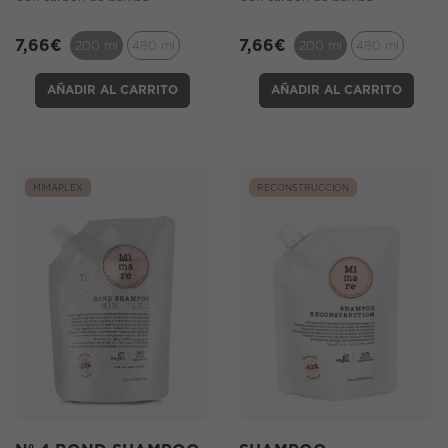
7,66
€
7,66
€
200 ml
480 ml
200 ml
480 ml
AÑADIR AL CARRITO
AÑADIR AL CARRITO
MIMAPLEX
RECONSTRUCCIÓN