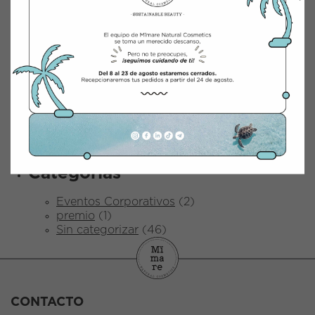
mayo 2025
abril 2025
marzo 2025
febrero 2025
enero 2025
marzo 2024
junio 2023
abril 2023
octubre 2022
abril 2022
diciembre 2021
Categorías
Eventos Corporativos
(2)
premio
(1)
Sin categorizar
(46)
CONTACTO