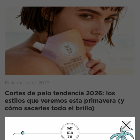
16 de marzo de 2026
Cortes de pelo tendencia 2026: los
estilos que veremos esta primavera (y
cómo sacarles todo el brillo)
Descubre los cortes de pelo tendencia para
primavera 2026: bob ladeado, lob con flequillo y
estilos con movimiento que triunfan en alfombras
rojas y pasarelas. Aprende cómo mantenerlos