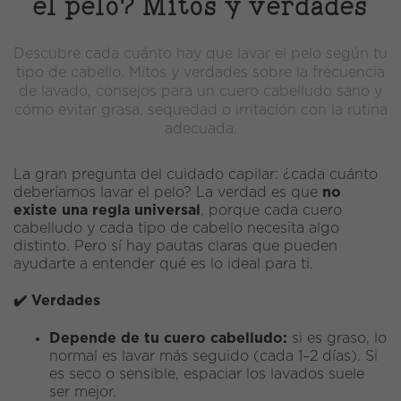
el pelo? Mitos y verdades
Descubre cada cuánto hay que lavar el pelo según tu
tipo de cabello. Mitos y verdades sobre la frecuencia
de lavado, consejos para un cuero cabelludo sano y
cómo evitar grasa, sequedad o irritación con la rutina
adecuada.
La gran pregunta del cuidado capilar: ¿cada cuánto
deberíamos lavar el pelo? La verdad es que
no
existe una regla universal
, porque cada cuero
cabelludo y cada tipo de cabello necesita algo
distinto. Pero sí hay pautas claras que pueden
ayudarte a entender qué es lo ideal para ti.
✔️
Verdades
Depende de tu cuero cabelludo:
si es graso, lo
normal es lavar más seguido (cada 1–2 días). Si
es seco o sensible, espaciar los lavados suele
ser mejor.