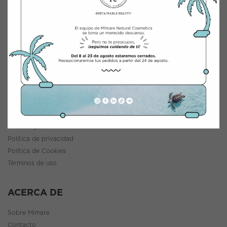
INTEGRACIÓN Y DISTRIBUCIÓN COSMÉTICA
Polígono Industrial Saprelorca, B/111
30817 Lorca (Murcia), España
www.mimarenaturalcosmetics.com
Teléfono:
968 47 60 59
INFORMACIÓN
Política de envíos y devoluciones
Aviso Legal
Política de privacidad
Política de Cookies
Términos de uso
ACERCA DE
Sobre Mimare
Contacto