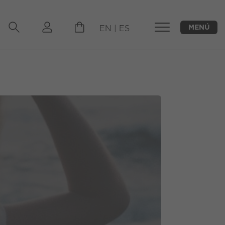
MENÚ
EN
|
ES
CERRAR