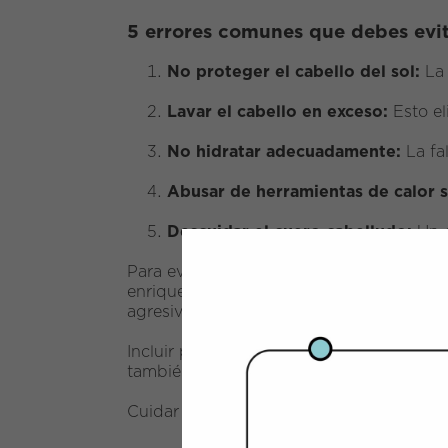
5 errores comunes que debes evit
No proteger el cabello del sol:
La 
Lavar el cabello en exceso:
Esto el
No hidratar adecuadamente:
La fa
Abusar de herramientas de calor s
Descuidar el cuero cabelludo:
Un c
Para evitar estos daños, es fundamental 
enriquecidas con ingredientes activos com
agresivos ni crueldad animal.
Incluir productos responsables en tu rutin
también del planeta.
Cuidar tu cabello con conciencia y evitar