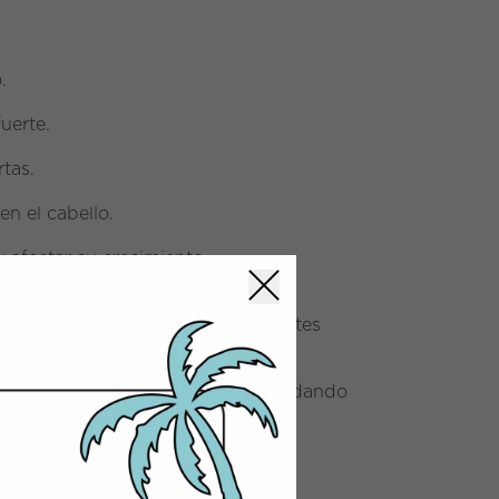
.
uerte.
tas.
n el cabello.
 afectar su crecimiento.
y naturales,
como las de
Mïmare
,
fortalecen el cabello sin ingredientes
dad de tu melena tras el verano, cuidando
lena de vida todo el año.