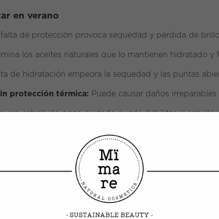
ar en verano
falta de protección provoca sequedad y pérdida de brillo
imina los aceites naturales que lo mantienen hidratado y f
lta de hidratación empeora la sequedad y las puntas abier
in protección térmica:
Puede causar daños irreparables e
uero cabelludo poco cuidado puede debilitar el cabello y
usar productos suaves y nutritivos. Las fórmulas veganas 
o el romero y el mentol, revitalizan el cuero cabelludo y 
a capilar te ayudará a recuperar la fuerza, brillo y vitali
 estos errores es clave para lucir una melena saludable y l