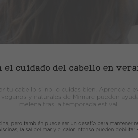
el cuidado del cabello en ver
ar tu cabello si no lo cuidas bien. Aprende a 
eganos y naturales de Mïmare pueden ayudarte
melena tras la temporada estival.
scina, pero también puede ser un desafío para mantener n
iscinas, la sal del mar y el calor intenso pueden debilitar 