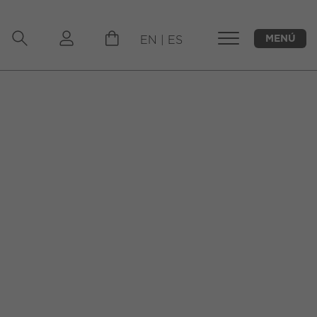
MENÚ
EN
|
ES
CERRAR