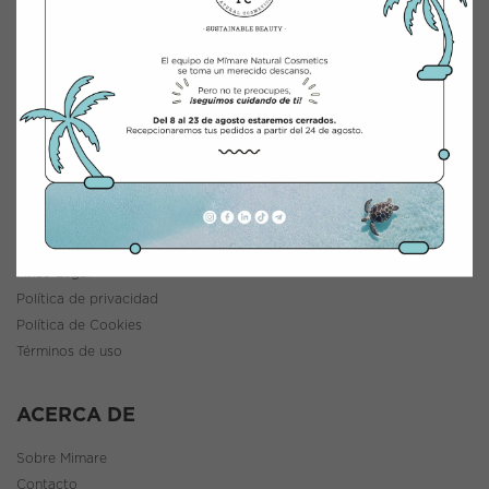
INTEGRACIÓN Y DISTRIBUCIÓN COSMÉTICA
Polígono Industrial Saprelorca, B/111
30817 Lorca (Murcia), España
www.mimarenaturalcosmetics.com
Teléfono:
968 47 60 59
INFORMACIÓN
Política de envíos y devoluciones
Aviso Legal
Política de privacidad
Política de Cookies
Términos de uso
ACERCA DE
Sobre Mimare
Contacto