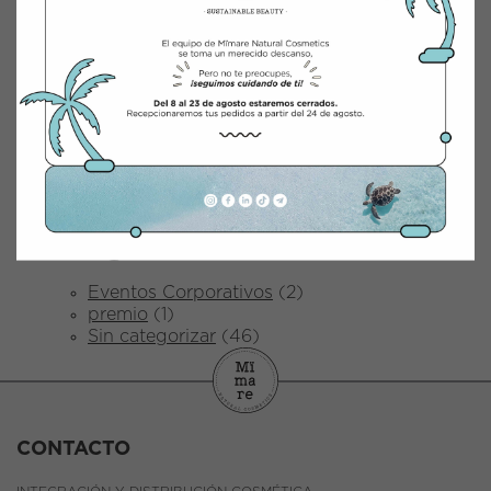
abril 2025
marzo 2025
febrero 2025
enero 2025
marzo 2024
junio 2023
abril 2023
octubre 2022
abril 2022
diciembre 2021
Categorías
Eventos Corporativos
(2)
premio
(1)
Sin categorizar
(46)
CONTACTO