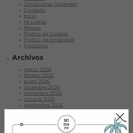
Condiciones Generales
Contacto
Inicio
Mi cuenta
Mimare
Política de Cookies
Política de privacidad
Productos
Archivos
marzo 2026
febrero 2026
enero 2026
diciembre 2025
noviembre 2025
octubre 2025
septiembre 2025
agosto 2025
julio 2025
junio 2025
mayo 2025