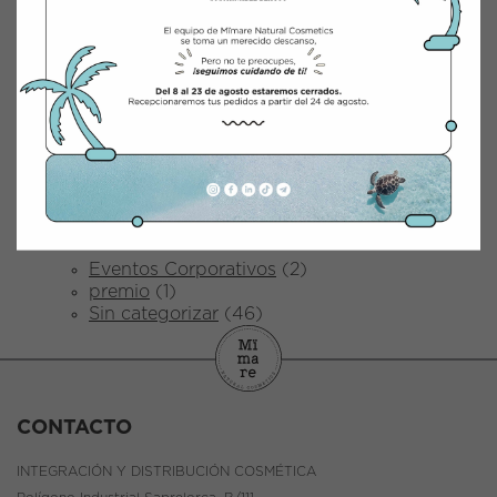
marzo 2025
febrero 2025
enero 2025
marzo 2024
junio 2023
abril 2023
octubre 2022
abril 2022
diciembre 2021
Categorías
Eventos Corporativos
(2)
premio
(1)
Sin categorizar
(46)
CONTACTO
INTEGRACIÓN Y DISTRIBUCIÓN COSMÉTICA