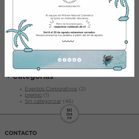
mayo 2025
abril 2025
marzo 2025
febrero 2025
enero 2025
marzo 2024
junio 2023
abril 2023
octubre 2022
abril 2022
diciembre 2021
Categorías
Eventos Corporativos
(2)
premio
(1)
Sin categorizar
(46)
CONTACTO