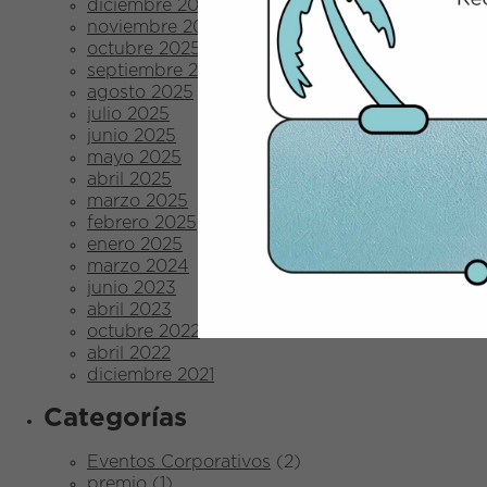
diciembre 2025
noviembre 2025
octubre 2025
septiembre 2025
agosto 2025
julio 2025
junio 2025
mayo 2025
abril 2025
marzo 2025
febrero 2025
enero 2025
marzo 2024
junio 2023
abril 2023
octubre 2022
abril 2022
diciembre 2021
Categorías
Eventos Corporativos
(2)
premio
(1)