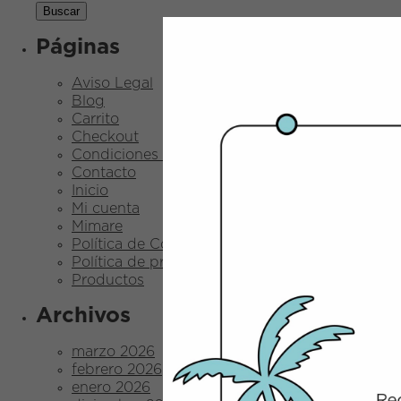
Páginas
Aviso Legal
Blog
Carrito
Checkout
Condiciones Generales
Contacto
Inicio
Mi cuenta
Mimare
Política de Cookies
Política de privacidad
Productos
Archivos
marzo 2026
febrero 2026
enero 2026