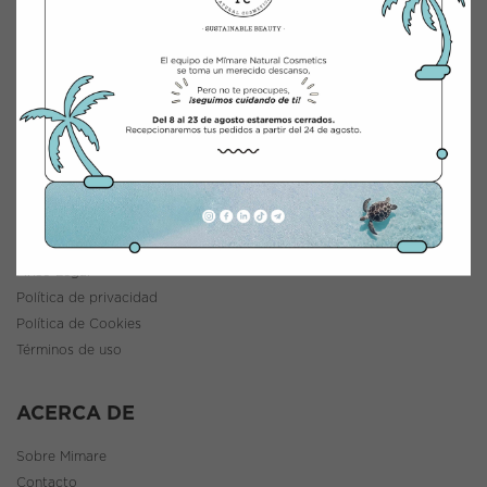
INTEGRACIÓN Y DISTRIBUCIÓN COSMÉTICA
Polígono Industrial Saprelorca, B/111
30817 Lorca (Murcia), España
www.mimarenaturalcosmetics.com
Teléfono:
968 47 60 59
INFORMACIÓN
Política de envíos y devoluciones
Aviso Legal
Política de privacidad
Política de Cookies
Términos de uso
ACERCA DE
Sobre Mimare
Contacto