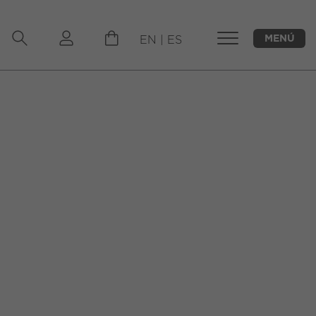
MENÚ
EN
|
ES
CERRAR