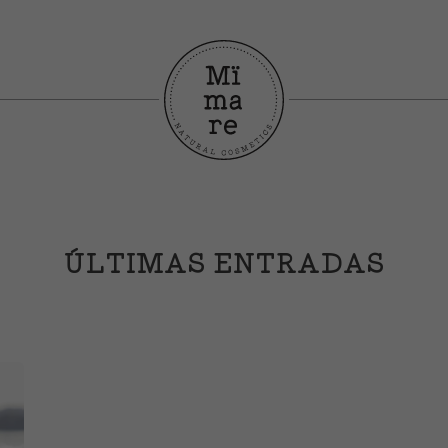
ÚLTIMAS ENTRADAS