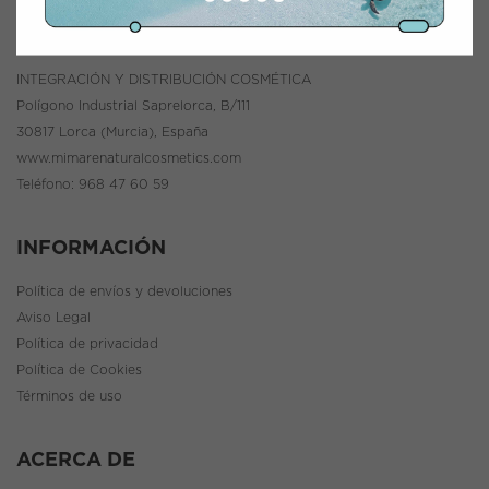
CONTACTO
INTEGRACIÓN Y DISTRIBUCIÓN COSMÉTICA
Polígono Industrial Saprelorca, B/111
30817 Lorca (Murcia), España
www.mimarenaturalcosmetics.com
Teléfono:
968 47 60 59
INFORMACIÓN
Política de envíos y devoluciones
Aviso Legal
Política de privacidad
Política de Cookies
Términos de uso
ACERCA DE