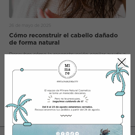
26 de mayo de 2025
Cómo reconstruir el cabello dañado
de forma natural
Descubre cómo la reconstrucción capilar ayuda a
reparar el cabello dañado y devolverle fuerza y
vitalidad. Con productos naturales y proteínas,
restaura la salud capilar desde la raíz.
Leer entrada