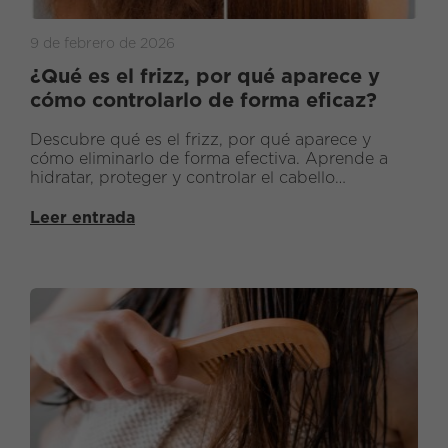
9 de febrero de 2026
¿Qué es el frizz, por qué aparece y
cómo controlarlo de forma eficaz?
Descubre qué es el frizz, por qué aparece y
cómo eliminarlo de forma efectiva. Aprende a
hidratar, proteger y controlar el cabello
encrespado con rutinas y productos naturales
como la línea Anti-Frizz de Mïmare.
Leer entrada