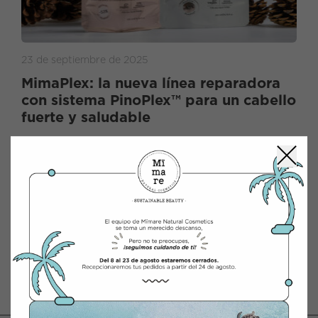
23 de septiembre de 2025
MimaPlex: la nueva línea reparadora
con sistema PinoPlex™ para un cabello
fuerte y saludable
MimaPlex, la nueva línea capilar de Mïmare con
sistema PinoPlex™ y ácido hialurónico, repara e
hidrata el cabello dañado con fórmulas veganas
y sostenibles.
Leer entrada