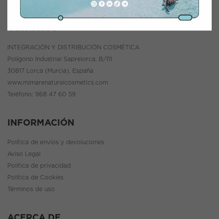
CONTACTO
INTEGRACIÓN Y DISTRIBUCIÓN COSMÉTICA
Polígono Industrial Saprelorca, B/111
30817 Lorca (Murcia), España
www.mimarenaturalcosmetics.com
Teléfono:
968 47 60 59
INFORMACIÓN
Política de envíos y devoluciones
Aviso Legal
Política de privacidad
Política de Cookies
Términos de uso
ACERCA DE