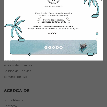
INTEGRACIÓN Y DISTRIBUCIÓN COSMÉTICA
Polígono Industrial Saprelorca, B/111
30817 Lorca (Murcia), España
www.mimarenaturalcosmetics.com
Teléfono:
968 47 60 59
INFORMACIÓN
Política de envíos y devoluciones
Aviso Legal
Política de privacidad
Política de Cookies
Términos de uso
ACERCA DE
Sobre Mimare
Contacto