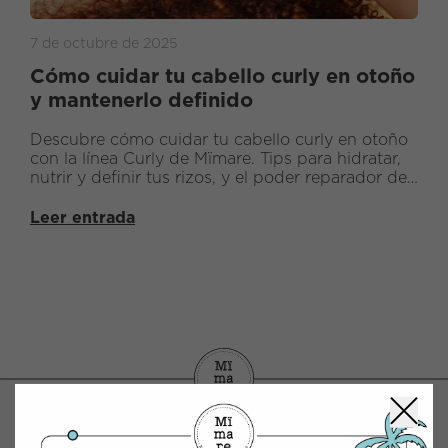
7 de octubre de 2025
Cómo cuidar tu cabello curly en otoño
y mantenerlo definido
Descubre cómo cuidar tu cabello curly en otoño
con la línea Curly de Mïmare. Tips para hidratar,
nutrir y definir tus rizos, y el poder reparador de
MimaPlex con sistema PinoPlex™.
Leer entrada
CONTACTO