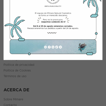
INTEGRACIÓN Y DISTRIBUCIÓN COSMÉTICA
Polígono Industrial Saprelorca, B/111
30817 Lorca (Murcia), España
www.mimarenaturalcosmetics.com
Teléfono:
968 47 60 59
INFORMACIÓN
Política de envíos y devoluciones
Aviso Legal
Política de privacidad
Política de Cookies
Términos de uso
ACERCA DE
Sobre Mimare
Contacto