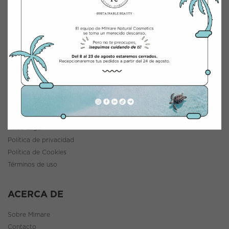
INTEGRACIÓN Y DISTRIBUCIÓN COSMÉTICA
Polígono Industrial Saprelorca, B/111
30817 Lorca (Murcia), España
www.mimarenaturalcosmetics.com
Teléfono:
968 47 60 59
INFORMACIÓN
Política de envíos y devoluciones
Aviso Legal
Política de privacidad
Política de Cookies
Términos de uso
ACERCA DE
Sobre Mimare
Contacto