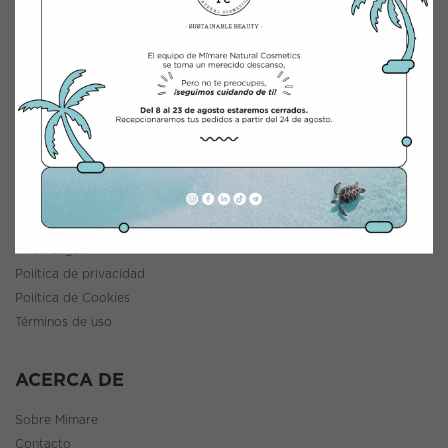
INTEGRACIÓN Y DISTRIBUCIÓN COSMÉTICA
Polígono Industrial Saprelorca, B/111
30817 Lorca (Murcia), España
www.mimarenaturalcosmetics.com
Teléfono:
968 47 60 59
INFORMACIÓN
Política de envíos y devoluciones
Aviso Legal
Política de privacidad
Política de Cookies
Términos de uso
ACERCA DE
Sobre Mimare
Contacto