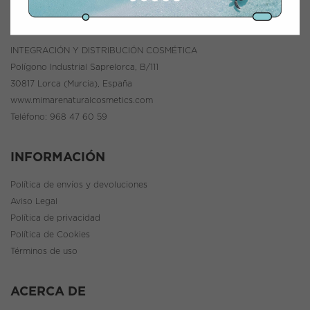
CONTACTO
INTEGRACIÓN Y DISTRIBUCIÓN COSMÉTICA
Polígono Industrial Saprelorca, B/111
30817 Lorca (Murcia), España
www.mimarenaturalcosmetics.com
Teléfono:
968 47 60 59
INFORMACIÓN
Política de envíos y devoluciones
Aviso Legal
Política de privacidad
Política de Cookies
Términos de uso
ACERCA DE