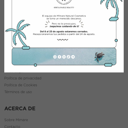
INTEGRACIÓN Y DISTRIBUCIÓN COSMÉTICA
Polígono Industrial Saprelorca, B/111
30817 Lorca (Murcia), España
www.mimarenaturalcosmetics.com
Teléfono:
968 47 60 59
INFORMACIÓN
Política de envíos y devoluciones
Aviso Legal
Política de privacidad
Política de Cookies
Términos de uso
ACERCA DE
Sobre Mimare
Contacto