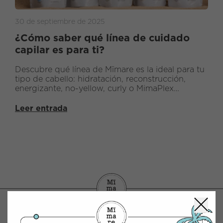
30 de septiembre de 2025
¿Cómo saber qué línea de cuidado
capilar es para ti?
Descubre qué línea de Mïmare es la ideal para tu
tipo de cabello: hidratación, reconstrucción,
energizante, no-yellow, curly o MimaPlex
reparador.
Leer entrada
CONTACTO