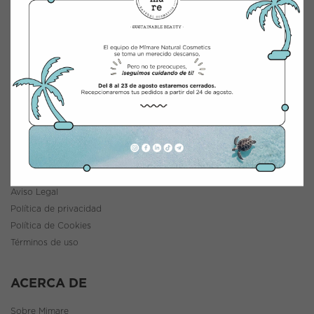
CONTACTO
INTEGRACIÓN Y DISTRIBUCIÓN COSMÉTICA
Polígono Industrial Saprelorca, B/111
30817 Lorca (Murcia), España
www.mimarenaturalcosmetics.com
Teléfono:
968 47 60 59
INFORMACIÓN
Política de envíos y devoluciones
Aviso Legal
Política de privacidad
Política de Cookies
Términos de uso
ACERCA DE
Sobre Mimare