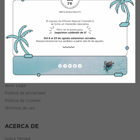
CONTACTO
INTEGRACIÓN Y DISTRIBUCIÓN COSMÉTICA
Polígono Industrial Saprelorca, B/111
30817 Lorca (Murcia), España
www.mimarenaturalcosmetics.com
Teléfono:
968 47 60 59
INFORMACIÓN
Política de envíos y devoluciones
Aviso Legal
Política de privacidad
Política de Cookies
Términos de uso
ACERCA DE
Sobre Mimare