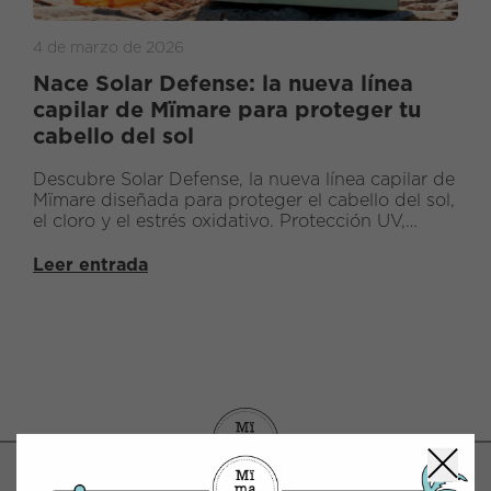
4 de marzo de 2026
Nace Solar Defense: la nueva línea
capilar de Mïmare para proteger tu
cabello del sol
Descubre Solar Defense, la nueva línea capilar de
Mïmare diseñada para proteger el cabello del sol,
el cloro y el estrés oxidativo. Protección UV,
nutrición y reparación en una rutina completa.
Leer entrada