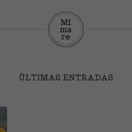
ÚLTIMAS ENTRADAS