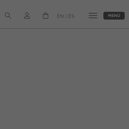
MENÚ
EN
|
ES
CERRAR